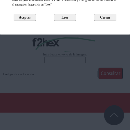
desea ampliar información sobre la Política de cookies y configuración de las mismas en
Aquí puede consultar el documento electrónico original a través del código de verificación
el navegador, haga click en "Leer"
(COVE) de una copia impresa que obre en su poder, pudiendo comprobar así la integridad
del documento y la validez de la firma. Para la consulta será necesario aportar el código de
verificación, que puede encontrar en el documento firmado electrónicamente.
Introduzca el texto de la imagen:
Código de verificación: