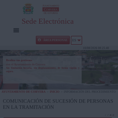
Sede Electrónica
INICIO
ÁREA PERSONAL
ES
10/08/2026 08:25:40
INFORMACIÓN PÚBLICA
Realiza tus gestiones
con el Ayuntamiento de Corvera
CARPETA CIUDADANA
Sin limitación horaria, sin desplazamientos, de forma rápida y
segura.
UTILIDADES
AYUNTAMIENTO DE CORVERA
>
INICIO
>
INFORMACIÓN DEL PROCEDIMIENTO
AYUDA
COMUNICACIÓN DE SUCESIÓN DE PERSONAS
EN LA TRAMITACIÓN