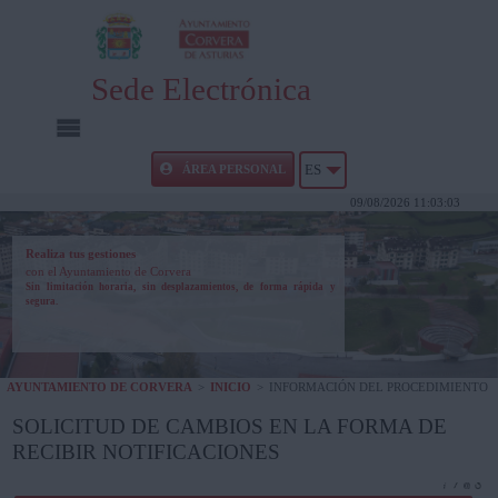
Sede Electrónica
INICIO
ÁREA PERSONAL
ES
09/08/2026 11:03:03
INFORMACIÓN PÚBLICA
Realiza tus gestiones
con el Ayuntamiento de Corvera
CARPETA CIUDADANA
Sin limitación horaria, sin desplazamientos, de forma rápida y
segura.
UTILIDADES
AYUNTAMIENTO DE CORVERA
>
INICIO
>
INFORMACIÓN DEL PROCEDIMIENTO
AYUDA
SOLICITUD DE CAMBIOS EN LA FORMA DE
RECIBIR NOTIFICACIONES