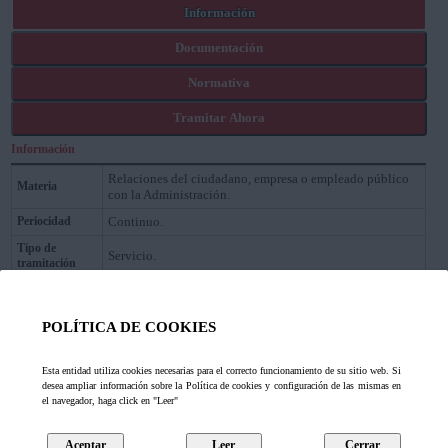
Información
Documentación
Normativa
Tramitar Ahora
Información
Relaciones del ciudadano, empresa o empleado público
Materia
con la Administración.
Periocidad
Continuo.
Tipo de
Servicio.
tramitación
Tipología de la
Externo común.
tramitación
POLÍTICA DE COOKIES
Las personas interesadas que
no estén obligadas a
recibir notificaciones electrónicas
podrán decidir y
comunicar en cualquier momento a esta Entidad,
Esta entidad utiliza cookies necesarias para el correcto funcionamiento de su sitio web. Si
mediante el presente formulario, que las notificaciones
desea ampliar información sobre la Política de cookies y configuración de las mismas en
sucesivas se practiquen o dejen de practicarse por medios
el navegador, haga click en "Leer"
electrónicos.
Descripción
Reglamentariamente, las Administraciones podrán