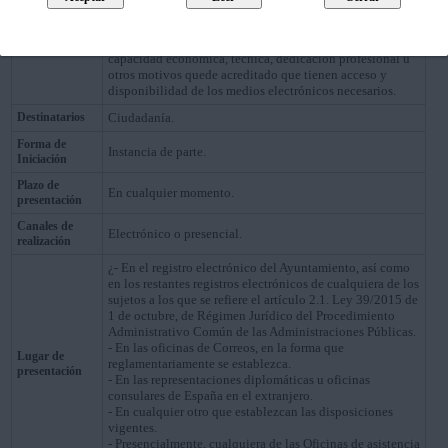
establecer la obligación de practicar electrónicamente las
notificaciones para determinados procedimientos y para
ciertos colectivos de personas físicas que por razón de su
capacidad económica, técnica, dedicación profesional u
otros motivos quede acreditado que tienen acceso y
disponibilidad de los medios electrónicos necesarios.
Destinatarios
Ciudadanía.
Forma de
Instancia de parte.
Iniciación
Plazo de
En cualquier momento.
presentación
Canales de
Electrónico o presencial.
realización
¿- En el registro electrónico del Ayuntamiento, así como
en los restantes registros electrónicos de cualquiera de los
sujetos a los que se refiere el artículo 2.1. Ley 39/2015 de
1 de octubre, de Régimen Jurídico del Procedimiento
Administrativo Común de las Administraciones Públicas.
- En las oficinas de Correos, en la forma que
Lugar de
reglamentariamente se establezca.
presentación
- En las representaciones diplomáticas u oficinas
consulares de España en el extranjero.
- En cualquier otro que establezcan las disposiciones
vigentes.
- Presencialmente, cualquiera de las Oficinas de asistencia