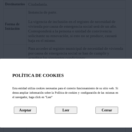
Destinatarios
Ciudadanía.
Instancia de parte.
La vigencia de inclusión en el registro de necesidad de
Forma de
vivienda por causa de emergencia social será de un año.
Iniciación
Corresponderá a la persona o unidad de convivencia
solicitante su renovación, si esto no se produce, causará
baja en el mismo.
Para acceder al registro municipal de necesidad de vivienda
por causa de emergencia social se han de cumplir y
acreditar las siguientes condiciones:
1.—Serán
colectivos preferentes de atención.
• Víctimas de violencia de género, residentes en Asturias.
POLÍTICA DE COOKIES
• Personas o familias con lanzamiento judicial por
ejecución hipotecaria o desahucio de alquiler de su
vivienda habitual, acreditado documentalmente.
Esta entidad utiliza cookies necesarias para el correcto funcionamiento de su sitio web. Si
• Personas sin techo o sin alojamiento digno estable.
desea ampliar información sobre la Política de cookies y configuración de las mismas en
• Personas con discapacidad sobrevenida debidamente
el navegador, haga click en "Leer"
acreditada, con limitación funcional y siempre que existan
barreras arquitectónicas no subsanables fácilmente.
• Personas liberadas de instituciones penitenciarias, que
hubieran estado sometidas a tutela o provenientes de
centros de tratamientos terapéuticos.
• Familias con menores a cargo.