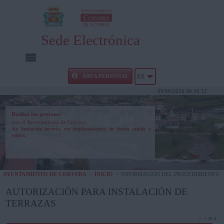
Sede Electrónica
INICIO
ÁREA PERSONAL
ES
09/08/2026 08:36:12
INFORMACIÓN PÚBLICA
Realiza tus gestiones
con el Ayuntamiento de Corvera
CARPETA CIUDADANA
Sin limitación horaria, sin desplazamientos, de forma rápida y
segura.
UTILIDADES
AYUNTAMIENTO DE CORVERA
>
INICIO
>
INFORMACIÓN DEL PROCEDIMIENTO
AYUDA
AUTORIZACIÓN PARA INSTALACIÓN DE
TERRAZAS