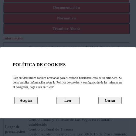
Documentación
Normativa
Tramitar Ahora
Información
Este procedimiento tiene como fin la identificación univoca
de cada construcción sita en el municipio de Corvera de
Asturias. A cada edificación se le asigna un número de
Descripción
policía único vinculado a una vía que le sirva como
POLÍTICA DE COOKIES
identificación de cara al propio Ayuntamiento, como al resto
de administraciones y como dirección postal oficialmente
reconocida.
Esta entidad utiliza cookies necesarias para el correcto funcionamiento de su sitio web. Si
desea ampliar información sobre la Política de cookies y configuración de las mismas en
A instancia del Interesado o de oficio por parte de la
Forma de
el navegador, haga click en "Leer"
Iniciación
administración
Solicitantes
Los propietarios de la vivienda o cualquier interesado que
o
acredite interes en el procedimiento.
destinatarios
Casa Consistorial. Horario 09:00 a 14:00 horas
Centro Tomás y Valiente de Las Vegas en el horario
establecido
Lugar de
Centro Cultural de Trasona
presentación
Cualquier otro previsto en la Ley 39/2015 de Procedimiento