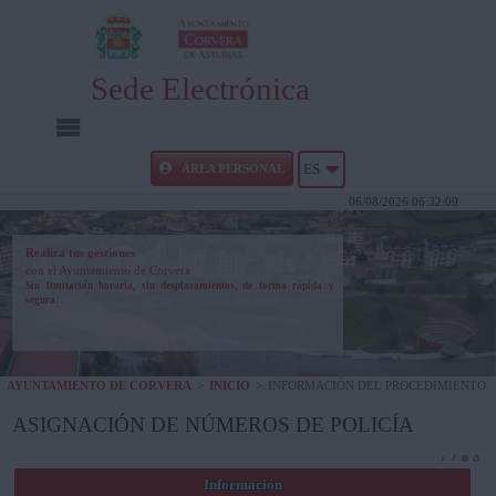
Sede Electrónica
INICIO
ÁREA PERSONAL
ES
06/08/2026 06:32:09
INFORMACIÓN PÚBLICA
Realiza tus gestiones
con el Ayuntamiento de Corvera
CARPETA CIUDADANA
Sin limitación horaria, sin desplazamientos, de forma rápida y
segura.
UTILIDADES
AYUNTAMIENTO DE CORVERA
>
INICIO
>
INFORMACIÓN DEL PROCEDIMIENTO
AYUDA
ASIGNACIÓN DE NÚMEROS DE POLICÍA
Información