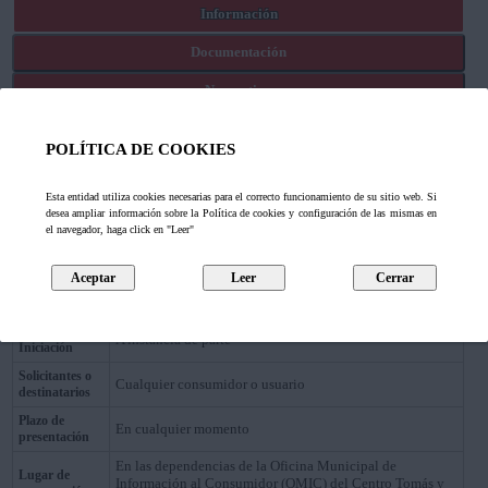
Información
Documentación
Normativa
Ficheros anexos
POLÍTICA DE COOKIES
Tramitar Ahora
Esta entidad utiliza cookies necesarias para el correcto funcionamiento de su sitio web. Si
Información
desea ampliar información sobre la Política de cookies y configuración de las mismas en
el navegador, haga click en "Leer"
Denuncias o quejas de usuarios o consumidores de
artículos o servicios adquiridos a empresas establecidas
Descripción
en el municipio de Corvera. Así como aquellas denuncias
por servicios prestados por empresas de ámbito regional o
nacional, tales como telefonía, gas, electricidad, etc.
Forma de
A instancia de parte
Iniciación
Solicitantes o
Cualquier consumidor o usuario
destinatarios
Plazo de
En cualquier momento
presentación
En las dependencias de la Oficina Municipal de
Lugar de
Información al Consumidor (OMIC) del Centro Tomás y