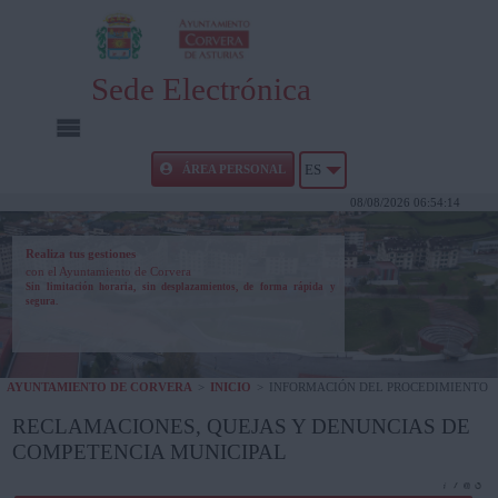
Sede Electrónica
INICIO
ÁREA PERSONAL
ES
08/08/2026 06:54:14
INFORMACIÓN PÚBLICA
Realiza tus gestiones
con el Ayuntamiento de Corvera
CARPETA CIUDADANA
Sin limitación horaria, sin desplazamientos, de forma rápida y
segura.
UTILIDADES
AYUNTAMIENTO DE CORVERA
>
INICIO
>
INFORMACIÓN DEL PROCEDIMIENTO
AYUDA
RECLAMACIONES, QUEJAS Y DENUNCIAS DE
COMPETENCIA MUNICIPAL