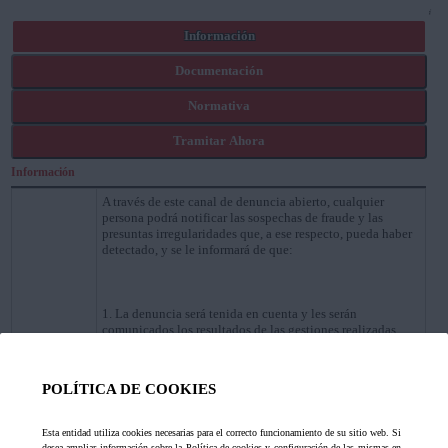
Información
Documentación
Normativa
Tramitar Ahora
Información
A través de este canal de denuncia abierto, cualquier
persona podrá notificar las sospechas de fraude y las
presuntas irregularidades que, a ese respecto, pueda haber
detectado, y se le informará de que:
1. La denuncia será tenida en cuenta y les serán
comunicados los resultados de las gestiones realizadas.
Descripción
POLÍTICA DE COOKIES
2. Se respetará la confidencialidad y la protección de datos
personales.
Esta entidad utiliza cookies necesarias para el correcto funcionamiento de su sitio web. Si
desea ampliar información sobre la Política de cookies y configuración de las mismas en