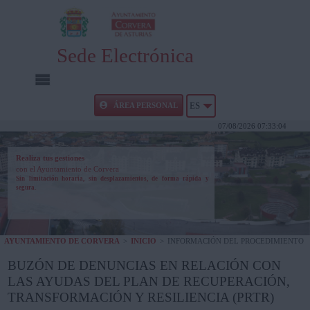
Sede Electrónica
INICIO
ÁREA PERSONAL
ES
07/08/2026 07:33:04
INFORMACIÓN PÚBLICA
Realiza tus gestiones
con el Ayuntamiento de Corvera
CARPETA CIUDADANA
Sin limitación horaria, sin desplazamientos, de forma rápida y
segura.
UTILIDADES
AYUNTAMIENTO DE CORVERA
>
INICIO
>
INFORMACIÓN DEL PROCEDIMIENTO
AYUDA
BUZÓN DE DENUNCIAS EN RELACIÓN CON
LAS AYUDAS DEL PLAN DE RECUPERACIÓN,
TRANSFORMACIÓN Y RESILIENCIA (PRTR)