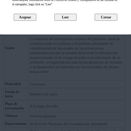
el navegador, haga click en "Leer"
3. No sufrirán represalia alguna, ni serán sancionados en el
caso de que se trate de funcionarios públicos.
Cualquier persona física o jurídica.
La remisión de información a través del presente canal de
comunicación no atribuye a la persona informante la
Sujeto
consideración de interesado en las actuaciones
administrativas que se puedan derivar de la información
proporcionada, ni le otorga derecho a ser informado de su
resultado, ni legitimación para la interposición de recursos
o reclamaciones en relación con los resultados de dichas
actuaciones.
Periocidad
Continuo.
Forma de
Instancia de parte.
inicio
Plazo de
A lo largo del año.
presentación
Tributos
Servicio gratuito.
Departamento
El Servicio Nacional de Coordinación Antifraude.