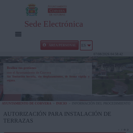
Sede Electrónica
INICIO
ÁREA PERSONAL
ES
07/08/2026 04:58:42
INFORMACIÓN PÚBLICA
Realiza tus gestiones
con el Ayuntamiento de Corvera
CARPETA CIUDADANA
Sin limitación horaria, sin desplazamientos, de forma rápida y
segura.
UTILIDADES
AYUNTAMIENTO DE CORVERA
>
INICIO
>
INFORMACIÓN DEL PROCEDIMIENTO
AYUDA
AUTORIZACIÓN PARA INSTALACIÓN DE
TERRAZAS