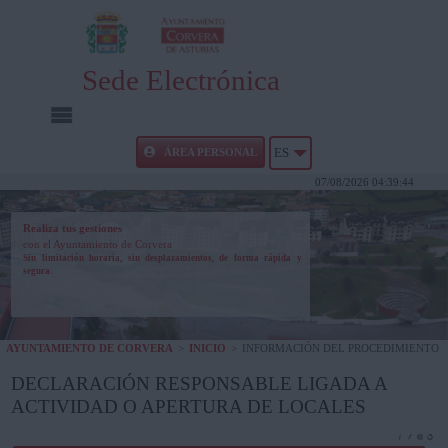
Sede Electrónica
INICIO
ÁREA PERSONAL
ES
07/08/2026 04:39:44
INFORMACIÓN PÚBLICA
Realiza tus gestiones
con el Ayuntamiento de Corvera
CARPETA CIUDADANA
Sin limitación horaria, sin desplazamientos, de forma rápida y
segura.
UTILIDADES
AYUNTAMIENTO DE CORVERA
>
INICIO
>
INFORMACIÓN DEL PROCEDIMIENTO
AYUDA
DECLARACIÓN RESPONSABLE LIGADA A
ACTIVIDAD O APERTURA DE LOCALES