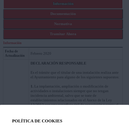
Información
Documentación
Normativa
Tramitar Ahora
Información
Fecha de
Febrero 2020
Actualización
DECLARACIÓN RESPONSABLE
Es el trámite que el titular de una instalación realiza ante
el Ayuntamiento para alguno de los siguientes supuestos:
1.
La implantación, ampliación o modificación de
actividades o instalaciones siempre que no tengan
incidencia ambiental, salvo que se trate de
establecimientos relacionados en el Anexo de la Ley
12/2012 con una superficie útil de exposición y venta al
público no superior a 750 m2 ni impacto en el patrimonio
histórico-artístico o en el uso privativo y ocupación de
los bienes de dominio público.
Descripción
POLÍTICA DE COOKIES
2.
Obras ligadas al acondicionamiento de los locales para