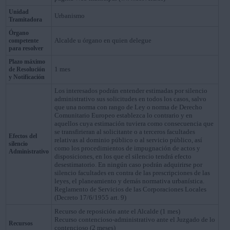
Unidad
Urbanismo
Tramitadora
Órgano
Alcalde u órgano en quien delegue
competente
para resolver
Plazo máximo
1 mes
de Resolución
y Notificación
Los interesados podrán entender estimadas por silencio
administrativo sus solicitudes en todos los casos, salvo
que una norma con rango de Ley o norma de Derecho
Comunitario Europeo establezca lo contrario y en
aquellos cuya estimación tuviera como consecuencia que
se transfirieran al solicitante o a terceros facultades
Efectos del
relativas al dominio público o al servicio público, así
silencio
como los procedimientos de impugnación de actos y
Administrativo
disposiciones, en los que el silencio tendrá efecto
desestimatorio. En ningún caso podrán adquirirse por
silencio facultades en contra de las prescripciones de las
leyes, el planeamiento y demás normativa urbanística.
Reglamento de Servicios de las Corporaciones Locales
(Decreto 17/6/1955 art. 9)
Recurso de reposición ante el Alcalde (1 mes)
Recurso contencioso-administrativo ante el Juzgado de lo
Recursos
contencioso (2 meses)