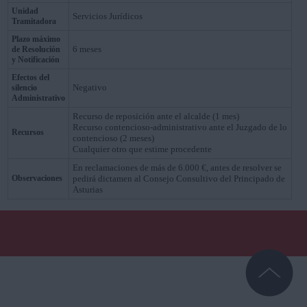
Unidad
Servicios Jurídicos
Tramitadora
Plazo máximo
6 meses
de Resolución
y Notificación
Efectos del
Negativo
silencio
Administrativo
Recurso de reposición ante el alcalde (1 mes)
Recurso contencioso-administrativo ante el Juzgado de lo
Recursos
contencioso (2 meses)
Cualquier otro que estime procedente
En reclamaciones de más de 6.000 €, antes de resolver se
Observaciones
pedirá dictamen al Consejo Consultivo del Principado de
Asturias