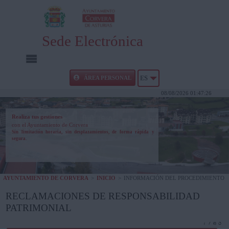
Sede Electrónica
INICIO
ÁREA PERSONAL
ES
08/08/2026 01:47:26
INFORMACIÓN PÚBLICA
Realiza tus gestiones
con el Ayuntamiento de Corvera
CARPETA CIUDADANA
Sin limitación horaria, sin desplazamientos, de forma rápida y
segura.
UTILIDADES
AYUNTAMIENTO DE CORVERA
>
INICIO
>
INFORMACIÓN DEL PROCEDIMIENTO
AYUDA
RECLAMACIONES DE RESPONSABILIDAD
PATRIMONIAL