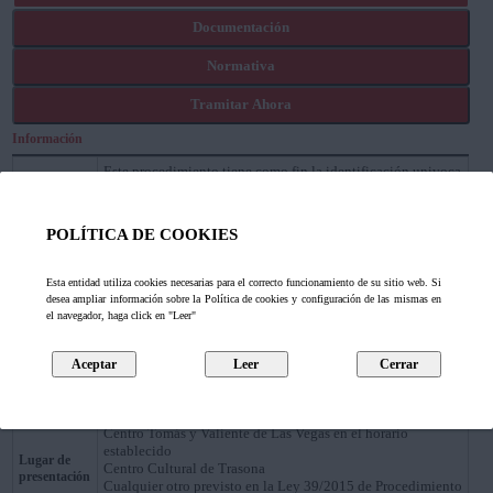
Documentación
Normativa
Tramitar Ahora
Información
Este procedimiento tiene como fin la identificación univoca
de cada construcción sita en el municipio de Corvera de
Asturias. A cada edificación se le asigna un número de
Descripción
policía único vinculado a una vía que le sirva como
POLÍTICA DE COOKIES
identificación de cara al propio Ayuntamiento, como al resto
de administraciones y como dirección postal oficialmente
reconocida.
Esta entidad utiliza cookies necesarias para el correcto funcionamiento de su sitio web. Si
desea ampliar información sobre la Política de cookies y configuración de las mismas en
A instancia del Interesado o de oficio por parte de la
Forma de
el navegador, haga click en "Leer"
Iniciación
administración
Solicitantes
Los propietarios de la vivienda o cualquier interesado que
o
acredite interes en el procedimiento.
destinatarios
Casa Consistorial. Horario 09:00 a 14:00 horas
Centro Tomás y Valiente de Las Vegas en el horario
establecido
Lugar de
Centro Cultural de Trasona
presentación
Cualquier otro previsto en la Ley 39/2015 de Procedimiento