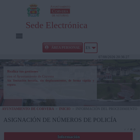
Sede Electrónica
INICIO
ÁREA PERSONAL
ES
07/08/2026 20:36:27
INFORMACIÓN PÚBLICA
Realiza tus gestiones
con el Ayuntamiento de Corvera
CARPETA CIUDADANA
Sin limitación horaria, sin desplazamientos, de forma rápida y
segura.
UTILIDADES
AYUNTAMIENTO DE CORVERA
>
INICIO
>
INFORMACIÓN DEL PROCEDIMIENTO
AYUDA
ASIGNACIÓN DE NÚMEROS DE POLICÍA
Información