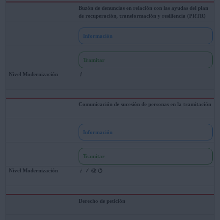
Buzón de denuncias en relación con las ayudas del plan
de recuperación, transformación y resiliencia (PRTR)
Información
Tramitar
Comunicación de sucesión de personas en la tramitación
Información
Tramitar
Derecho de petición