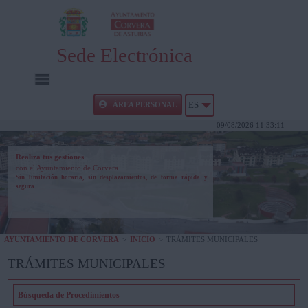
Sede Electrónica
INICIO
ÁREA PERSONAL
ES
09/08/2026 11:33:12
INFORMACIÓN PÚBLICA
Realiza tus gestiones
con el Ayuntamiento de Corvera
CARPETA CIUDADANA
Sin limitación horaria, sin desplazamientos, de forma rápida y
segura.
UTILIDADES
AYUNTAMIENTO DE CORVERA
>
INICIO
>
TRÁMITES MUNICIPALES
AYUDA
TRÁMITES MUNICIPALES
Búsqueda de Procedimientos