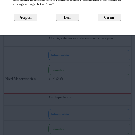
el navegador, haga click en "Leer"
RECAUDACIÓN Y RENTAS
Alta/Baja del servicio de suministro de aguas
Información
Tramitar
Autoliquidación
Información
Tramitar