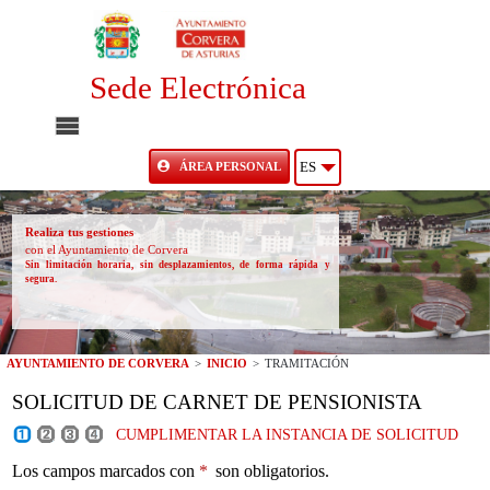
Sede Electrónica
INICIO
ÁREA PERSONAL
ES
INFORMACIÓN PÚBLICA
Realiza tus gestiones
con el Ayuntamiento de Corvera
Sin limitación horaria, sin desplazamientos, de forma rápida y
CARPETA CIUDADANA
segura.
UTILIDADES
AYUNTAMIENTO DE CORVERA
>
INICIO
>
TRAMITACIÓN
AYUDA
SOLICITUD DE CARNET DE PENSIONISTA
CUMPLIMENTAR LA INSTANCIA DE SOLICITUD
Los campos marcados con
*
son obligatorios.