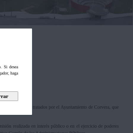
b. Si desea
gador, haga
te formulario serán tratados por el Ayuntamiento de Corvera, que
isión realizada en interés público o en el ejercicio de poderes