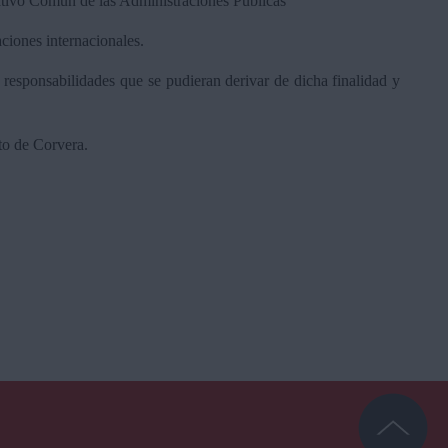
rativo Común de las Administraciones Públicas
aciones internacionales.
 responsabilidades que se pudieran derivar de dicha finalidad y
to de Corvera.