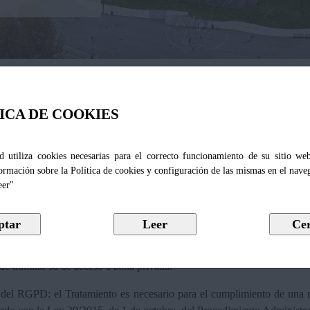
ICA DE COOKIES
nte Cl@ve. Haga clic en el logotipo.
d utiliza cookies necesarias para el correcto funcionamiento de su sitio we
ormación sobre la Política de cookies y configuración de las mismas en el nave
eer"
 de datos, se le informa que los datos facilitados a través del presen
de tramitar su de acceso a zona privada.
 e del RGPD: el Tratamiento es necesario para el cumplimiento de una m