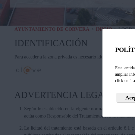
AYUNTAMIENTO DE CORVERA
>
INICIO
>
LOGIN
IDENTIFICACIÓN
POLÍT
Para acceder a la zona privada es necesario identificarse media
Esta entida
ampliar inf
click en "L
ADVERTENCIA LEGAL
Según lo establecido en la vigente normativa de protección
actúa como Responsable del Tratamiento, con la finalidad 
La licitud del tratamiento está basada en el artículo 6.1