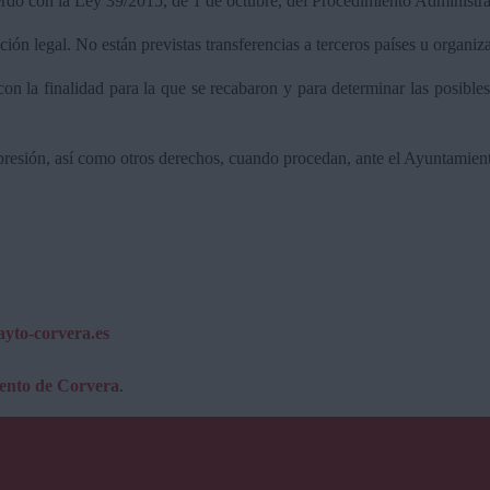
uerdo con la Ley 39/2015, de 1 de octubre, del Procedimiento Administ
ión legal. No están previstas transferencias a terceros países u organiz
on la finalidad para la que se recabaron y para determinar las posibles
supresión, así como otros derechos, cuando procedan, ante el Ayuntamien
.ayto-corvera.es
iento de Corvera
.