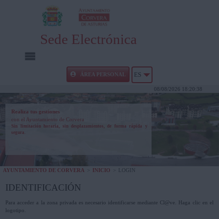
Sede Electrónica
INICIO
ÁREA PERSONAL
ES
08/08/2026 18:20:38
INFORMACIÓN PÚBLICA
Realiza tus gestiones
con el Ayuntamiento de Corvera
CARPETA CIUDADANA
Sin limitación horaria, sin desplazamientos, de forma rápida y
segura.
UTILIDADES
AYUNTAMIENTO DE CORVERA
>
INICIO
>
LOGIN
AYUDA
IDENTIFICACIÓN
Para acceder a la zona privada es necesario identificarse mediante Cl@ve. Haga clic en el
logotipo.