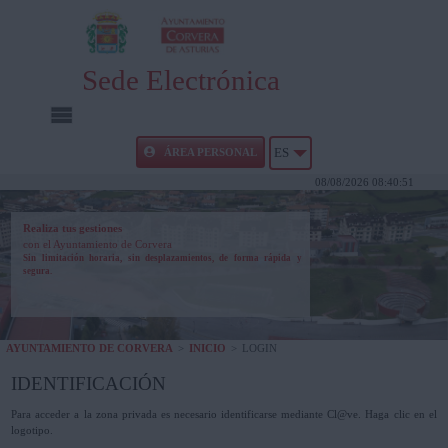
Sede Electrónica
INICIO
ÁREA PERSONAL
ES
08/08/2026 08:40:51
INFORMACIÓN PÚBLICA
Realiza tus gestiones
con el Ayuntamiento de Corvera
CARPETA CIUDADANA
Sin limitación horaria, sin desplazamientos, de forma rápida y
segura.
UTILIDADES
AYUNTAMIENTO DE CORVERA
>
INICIO
>
LOGIN
AYUDA
IDENTIFICACIÓN
Para acceder a la zona privada es necesario identificarse mediante Cl@ve. Haga clic en el
logotipo.