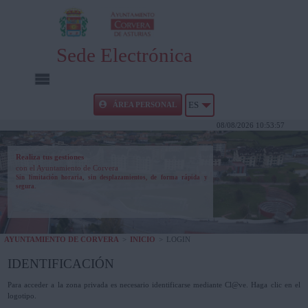
Sede Electrónica
INICIO
ÁREA PERSONAL
ES
08/08/2026 10:53:57
INFORMACIÓN PÚBLICA
Realiza tus gestiones
con el Ayuntamiento de Corvera
CARPETA CIUDADANA
Sin limitación horaria, sin desplazamientos, de forma rápida y
segura.
UTILIDADES
AYUNTAMIENTO DE CORVERA
>
INICIO
>
LOGIN
AYUDA
IDENTIFICACIÓN
Para acceder a la zona privada es necesario identificarse mediante Cl@ve. Haga clic en el
logotipo.