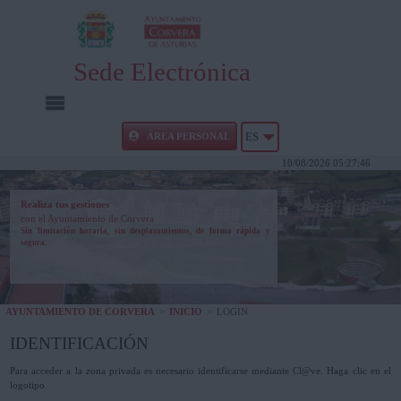
Sede Electrónica
INICIO
ÁREA PERSONAL
ES
10/08/2026 05:27:46
INFORMACIÓN PÚBLICA
Realiza tus gestiones
con el Ayuntamiento de Corvera
CARPETA CIUDADANA
Sin limitación horaria, sin desplazamientos, de forma rápida y
segura.
UTILIDADES
AYUNTAMIENTO DE CORVERA
>
INICIO
>
LOGIN
AYUDA
IDENTIFICACIÓN
Para acceder a la zona privada es necesario identificarse mediante Cl@ve. Haga clic en el
logotipo.