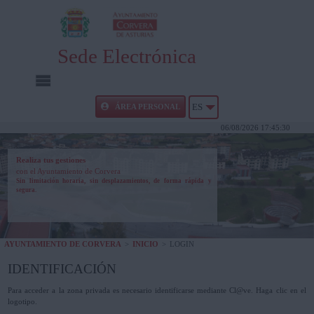
Sede Electrónica
INICIO
ÁREA PERSONAL
ES
06/08/2026 17:45:30
INFORMACIÓN PÚBLICA
Realiza tus gestiones
con el Ayuntamiento de Corvera
CARPETA CIUDADANA
Sin limitación horaria, sin desplazamientos, de forma rápida y
segura.
UTILIDADES
AYUNTAMIENTO DE CORVERA
>
INICIO
>
LOGIN
AYUDA
IDENTIFICACIÓN
Para acceder a la zona privada es necesario identificarse mediante Cl@ve. Haga clic en el
logotipo.