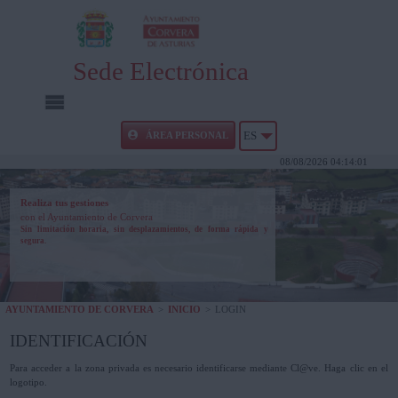
Sede Electrónica
INICIO
ÁREA PERSONAL
ES
08/08/2026 04:14:01
INFORMACIÓN PÚBLICA
Realiza tus gestiones
con el Ayuntamiento de Corvera
CARPETA CIUDADANA
Sin limitación horaria, sin desplazamientos, de forma rápida y
segura.
UTILIDADES
AYUNTAMIENTO DE CORVERA
>
INICIO
>
LOGIN
AYUDA
IDENTIFICACIÓN
Para acceder a la zona privada es necesario identificarse mediante Cl@ve. Haga clic en el
logotipo.