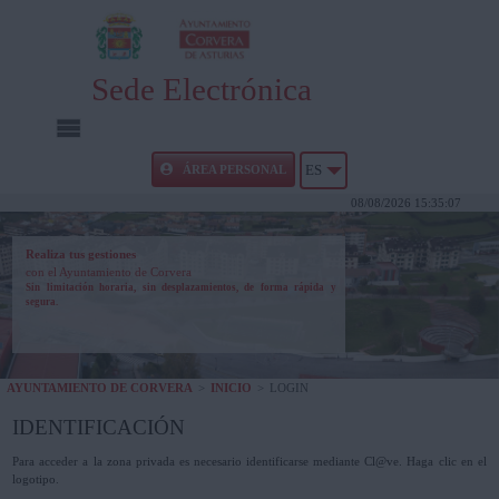
Sede Electrónica
INICIO
ÁREA PERSONAL
ES
08/08/2026 15:35:07
INFORMACIÓN PÚBLICA
Realiza tus gestiones
con el Ayuntamiento de Corvera
CARPETA CIUDADANA
Sin limitación horaria, sin desplazamientos, de forma rápida y
segura.
UTILIDADES
AYUNTAMIENTO DE CORVERA
>
INICIO
>
LOGIN
AYUDA
IDENTIFICACIÓN
Para acceder a la zona privada es necesario identificarse mediante Cl@ve. Haga clic en el
logotipo.