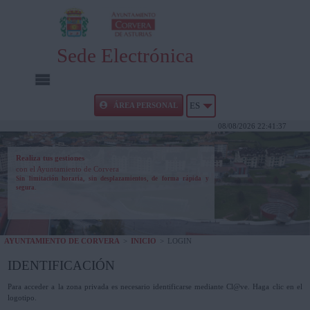
Sede Electrónica
INICIO
ÁREA PERSONAL
ES
08/08/2026 22:41:37
INFORMACIÓN PÚBLICA
Realiza tus gestiones
con el Ayuntamiento de Corvera
CARPETA CIUDADANA
Sin limitación horaria, sin desplazamientos, de forma rápida y
segura.
UTILIDADES
AYUNTAMIENTO DE CORVERA
>
INICIO
>
LOGIN
AYUDA
IDENTIFICACIÓN
Para acceder a la zona privada es necesario identificarse mediante Cl@ve. Haga clic en el
logotipo.