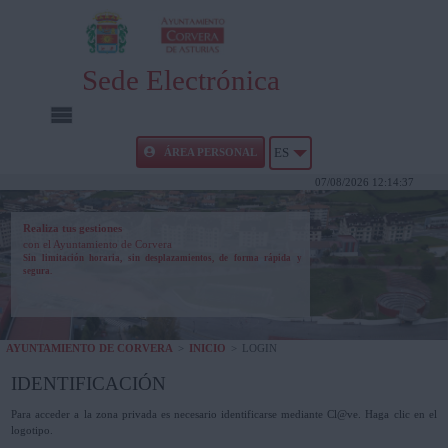
Sede Electrónica
INICIO
ÁREA PERSONAL
ES
07/08/2026 12:14:37
INFORMACIÓN PÚBLICA
Realiza tus gestiones
con el Ayuntamiento de Corvera
CARPETA CIUDADANA
Sin limitación horaria, sin desplazamientos, de forma rápida y
segura.
UTILIDADES
AYUNTAMIENTO DE CORVERA
>
INICIO
>
LOGIN
AYUDA
IDENTIFICACIÓN
Para acceder a la zona privada es necesario identificarse mediante Cl@ve. Haga clic en el
logotipo.