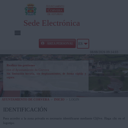
Sede Electrónica
INICIO
ÁREA PERSONAL
ES
08/08/2026 09:14:03
INFORMACIÓN PÚBLICA
Realiza tus gestiones
con el Ayuntamiento de Corvera
CARPETA CIUDADANA
Sin limitación horaria, sin desplazamientos, de forma rápida y
segura.
UTILIDADES
AYUNTAMIENTO DE CORVERA
>
INICIO
>
LOGIN
AYUDA
IDENTIFICACIÓN
Para acceder a la zona privada es necesario identificarse mediante Cl@ve. Haga clic en el
logotipo.