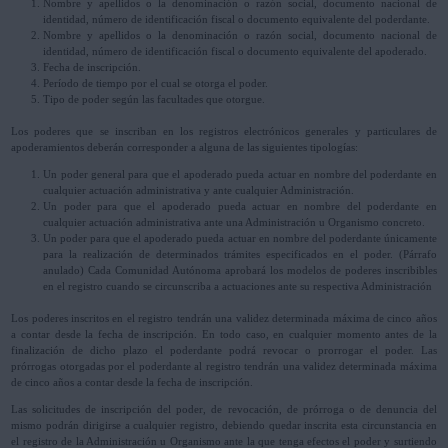
Nombre y apellidos o la denominación o razón social, documento nacional de
identidad, número de identificación fiscal o documento equivalente del poderdante.
Nombre y apellidos o la denominación o razón social, documento nacional de
identidad, número de identificación fiscal o documento equivalente del apoderado.
Fecha de inscripción.
Período de tiempo por el cual se otorga el poder.
Tipo de poder según las facultades que otorgue.
Los poderes que se inscriban en los registros electrónicos generales y particulares de
apoderamientos deberán corresponder a alguna de las siguientes tipologías:
Un poder general para que el apoderado pueda actuar en nombre del poderdante en
cualquier actuación administrativa y ante cualquier Administración.
Un poder para que el apoderado pueda actuar en nombre del poderdante en
cualquier actuación administrativa ante una Administración u Organismo concreto.
Un poder para que el apoderado pueda actuar en nombre del poderdante únicamente
para la realización de determinados trámites especificados en el poder. (Párrafo
anulado) Cada Comunidad Autónoma aprobará los modelos de poderes inscribibles
en el registro cuando se circunscriba a actuaciones ante su respectiva Administración
Los poderes inscritos en el registro tendrán una validez determinada máxima de cinco años
a contar desde la fecha de inscripción. En todo caso, en cualquier momento antes de la
finalización de dicho plazo el poderdante podrá revocar o prorrogar el poder. Las
prórrogas otorgadas por el poderdante al registro tendrán una validez determinada máxima
de cinco años a contar desde la fecha de inscripción.
Las solicitudes de inscripción del poder, de revocación, de prórroga o de denuncia del
mismo podrán dirigirse a cualquier registro, debiendo quedar inscrita esta circunstancia en
el registro de la Administración u Organismo ante la que tenga efectos el poder y surtiendo