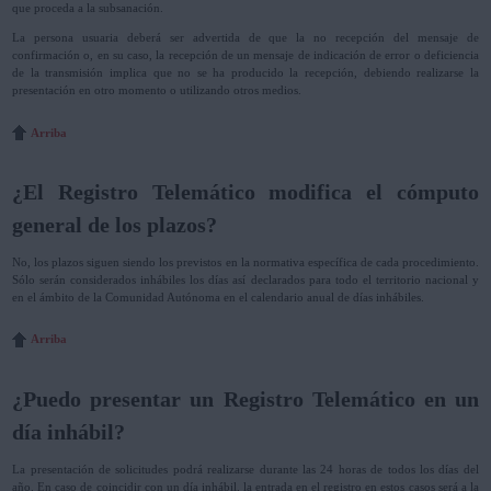
que proceda a la subsanación.
La persona usuaria deberá ser advertida de que la no recepción del mensaje de
confirmación o, en su caso, la recepción de un mensaje de indicación de error o deficiencia
de la transmisión implica que no se ha producido la recepción, debiendo realizarse la
presentación en otro momento o utilizando otros medios.
Arriba
¿El Registro Telemático modifica el cómputo
general de los plazos?
No, los plazos siguen siendo los previstos en la normativa específica de cada procedimiento.
Sólo serán considerados inhábiles los días así declarados para todo el territorio nacional y
en el ámbito de la Comunidad Autónoma en el calendario anual de días inhábiles.
Arriba
¿Puedo presentar un Registro Telemático en un
día inhábil?
La presentación de solicitudes podrá realizarse durante las 24 horas de todos los días del
año. En caso de coincidir con un día inhábil, la entrada en el registro en estos casos será a la