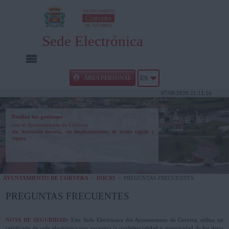
Sede Electrónica
INICIO
ÁREA PERSONAL
ES
07/08/2026 21:11:16
INFORMACIÓN PÚBLICA
Realiza tus gestiones
con el Ayuntamiento de Corvera
CARPETA CIUDADANA
Sin limitación horaria, sin desplazamientos, de forma rápida y
segura.
UTILIDADES
AYUNTAMIENTO DE CORVERA
>
INICIO
>
PREGUNTAS FRECUENTES
AYUDA
PREGUNTAS FRECUENTES
NOTA DE SEGURIDAD:
Esta Sede Electrónica del Ayuntamiento de Corvera, utiliza un
certificado de sede electrónica que garantiza la confidencialidad y autenticidad de los datos