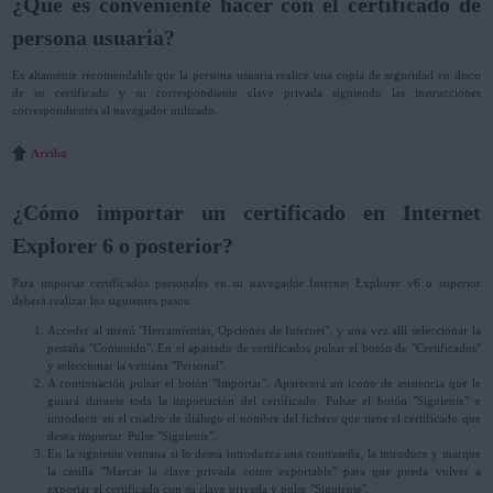
¿Qué es conveniente hacer con el certificado de
persona usuaria?
Es altamente recomendable que la persona usuaria realice una copia de seguridad en disco
de su certificado y su correspondiente clave privada siguiendo las instrucciones
correspondientes al navegador utilizado.
Arriba
¿Cómo importar un certificado en Internet
Explorer 6 o posterior?
Para importar certificados personales en su navegador Internet Explorer v6 o superior
deberá realizar los siguientes pasos:
Acceder al menú "Herramientas, Opciones de Internet", y una vez allí seleccionar la
pestaña "Contenido". En el apartado de certificados pulsar el botón de "Certificados"
y seleccionar la ventana "Personal".
A continuación pulsar el botón "Importar". Aparecerá un icono de asistencia que le
guiará durante toda la importación del certificado. Pulsar el botón "Siguiente" e
introducir en el cuadro de diálogo el nombre del fichero que tiene el certificado que
desea importar. Pulse "Siguiente".
En la siguiente ventana si lo desea introduzca una contraseña, la introduce y marque
la casilla "Marcar la clave privada como exportable" para que pueda volver a
exportar el certificado con su clave privada y pulse "Siguiente".