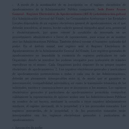
- A través de la acreditación de su inscripción en el registro electrónico de
apoderamientos de la Administración Pública competente.
Sede Punto Acceso
General - Registro Electrónico de Apoderamientos (REA) (administracion.gob.es)
(La Administración General del Estado, las Comunidades Autónomas y las Entidades
Locales dispondrán de un registro electrónico general de apoderamientos, en el que
deberán inscribirse, al menos, los de carácter general otorgados apud acta, presencial
o electrónicamente, por quien ostente la condición de interesado en un
procedimiento administrativo a favor de representante, para actuar en su nombre
ante las Administraciones Públicas. También deberá constar el bastanteo realizado del
poder. En el ámbito estatal, este registro será el Registro Electrónico de
Apoderamientos de la Administración General del Estado. Los registros generales de
apoderamientos no impedirán la existencia de registros particulares en cada
Organismo donde se inscriban los poderes otorgados para realización de trámites
específicos en el mismo. Cada Organismo podrá disponer de su propio registro
electrónico de apoderamientos. 2. Los registros electrónicos generales y particulares
de apoderamientos pertenecientes a todas y cada una de las Administraciones,
deberán ser plenamente interoperables entre sí, de modo que se garantice su
interconexión, compatibilidad informática, así como la transmisión telemática de las
solicitudes, escritos y comunicaciones que se incorporen a los mismos. Los registros
electrónicos generales y particulares de apoderamientos permitirán comprobar
válidamente la representación de quienes actúen ante las Administraciones Públicas
en nombre de un tercero, mediante la consulta a otros registros administrativos
similares, al registro mercantil, de la propiedad, y a los protocolos notariales. Los
registros mercantiles, de la propiedad, y de los protocolos notariales serán
interoperables con los registros electrónicos generales y particulares de
apoderamientos.
- Aportación de poder