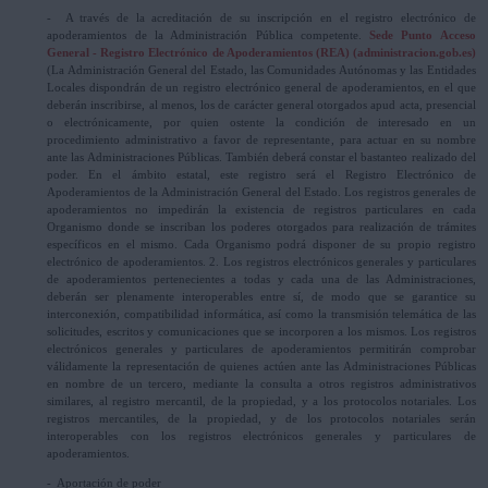
- A través de la acreditación de su inscripción en el registro electrónico de
apoderamientos de la Administración Pública competente.
Sede Punto Acceso
General - Registro Electrónico de Apoderamientos (REA) (administracion.gob.es)
(La Administración General del Estado, las Comunidades Autónomas y las Entidades
Locales dispondrán de un registro electrónico general de apoderamientos, en el que
deberán inscribirse, al menos, los de carácter general otorgados apud acta, presencial
o electrónicamente, por quien ostente la condición de interesado en un
procedimiento administrativo a favor de representante, para actuar en su nombre
ante las Administraciones Públicas. También deberá constar el bastanteo realizado del
poder. En el ámbito estatal, este registro será el Registro Electrónico de
Apoderamientos de la Administración General del Estado. Los registros generales de
apoderamientos no impedirán la existencia de registros particulares en cada
Organismo donde se inscriban los poderes otorgados para realización de trámites
específicos en el mismo. Cada Organismo podrá disponer de su propio registro
electrónico de apoderamientos. 2. Los registros electrónicos generales y particulares
de apoderamientos pertenecientes a todas y cada una de las Administraciones,
deberán ser plenamente interoperables entre sí, de modo que se garantice su
interconexión, compatibilidad informática, así como la transmisión telemática de las
solicitudes, escritos y comunicaciones que se incorporen a los mismos. Los registros
electrónicos generales y particulares de apoderamientos permitirán comprobar
válidamente la representación de quienes actúen ante las Administraciones Públicas
en nombre de un tercero, mediante la consulta a otros registros administrativos
similares, al registro mercantil, de la propiedad, y a los protocolos notariales. Los
registros mercantiles, de la propiedad, y de los protocolos notariales serán
interoperables con los registros electrónicos generales y particulares de
apoderamientos.
- Aportación de poder