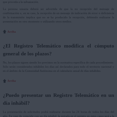
que proceda a la subsanación.
La persona usuaria deberá ser advertida de que la no recepción del mensaje de
confirmación o, en su caso, la recepción de un mensaje de indicación de error o deficiencia
de la transmisión implica que no se ha producido la recepción, debiendo realizarse la
presentación en otro momento o utilizando otros medios.
Arriba
¿El Registro Telemático modifica el cómputo
general de los plazos?
No, los plazos siguen siendo los previstos en la normativa específica de cada procedimiento.
Sólo serán considerados inhábiles los días así declarados para todo el territorio nacional y
en el ámbito de la Comunidad Autónoma en el calendario anual de días inhábiles.
Arriba
¿Puedo presentar un Registro Telemático en un
día inhábil?
La presentación de solicitudes podrá realizarse durante las 24 horas de todos los días del
año. En caso de coincidir con un día inhábil, la entrada en el registro en estos casos será a la