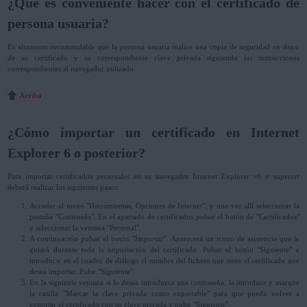
¿Qué es conveniente hacer con el certificado de
persona usuaria?
Es altamente recomendable que la persona usuaria realice una copia de seguridad en disco
de su certificado y su correspondiente clave privada siguiendo las instrucciones
correspondientes al navegador utilizado.
Arriba
¿Cómo importar un certificado en Internet
Explorer 6 o posterior?
Para importar certificados personales en su navegador Internet Explorer v6 o superior
deberá realizar los siguientes pasos:
Acceder al menú "Herramientas, Opciones de Internet", y una vez allí seleccionar la
pestaña "Contenido". En el apartado de certificados pulsar el botón de "Certificados"
y seleccionar la ventana "Personal".
A continuación pulsar el botón "Importar". Aparecerá un icono de asistencia que le
guiará durante toda la importación del certificado. Pulsar el botón "Siguiente" e
introducir en el cuadro de diálogo el nombre del fichero que tiene el certificado que
desea importar. Pulse "Siguiente".
En la siguiente ventana si lo desea introduzca una contraseña, la introduce y marque
la casilla "Marcar la clave privada como exportable" para que pueda volver a
exportar el certificado con su clave privada y pulse "Siguiente".