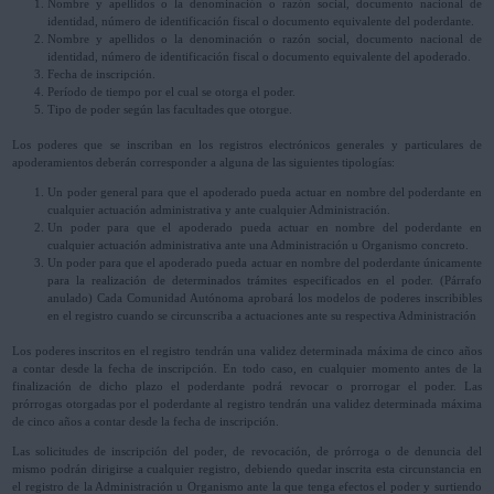
Nombre y apellidos o la denominación o razón social, documento nacional de
identidad, número de identificación fiscal o documento equivalente del poderdante.
Nombre y apellidos o la denominación o razón social, documento nacional de
identidad, número de identificación fiscal o documento equivalente del apoderado.
Fecha de inscripción.
Período de tiempo por el cual se otorga el poder.
Tipo de poder según las facultades que otorgue.
Los poderes que se inscriban en los registros electrónicos generales y particulares de
apoderamientos deberán corresponder a alguna de las siguientes tipologías:
Un poder general para que el apoderado pueda actuar en nombre del poderdante en
cualquier actuación administrativa y ante cualquier Administración.
Un poder para que el apoderado pueda actuar en nombre del poderdante en
cualquier actuación administrativa ante una Administración u Organismo concreto.
Un poder para que el apoderado pueda actuar en nombre del poderdante únicamente
para la realización de determinados trámites especificados en el poder. (Párrafo
anulado) Cada Comunidad Autónoma aprobará los modelos de poderes inscribibles
en el registro cuando se circunscriba a actuaciones ante su respectiva Administración
Los poderes inscritos en el registro tendrán una validez determinada máxima de cinco años
a contar desde la fecha de inscripción. En todo caso, en cualquier momento antes de la
finalización de dicho plazo el poderdante podrá revocar o prorrogar el poder. Las
prórrogas otorgadas por el poderdante al registro tendrán una validez determinada máxima
de cinco años a contar desde la fecha de inscripción.
Las solicitudes de inscripción del poder, de revocación, de prórroga o de denuncia del
mismo podrán dirigirse a cualquier registro, debiendo quedar inscrita esta circunstancia en
el registro de la Administración u Organismo ante la que tenga efectos el poder y surtiendo