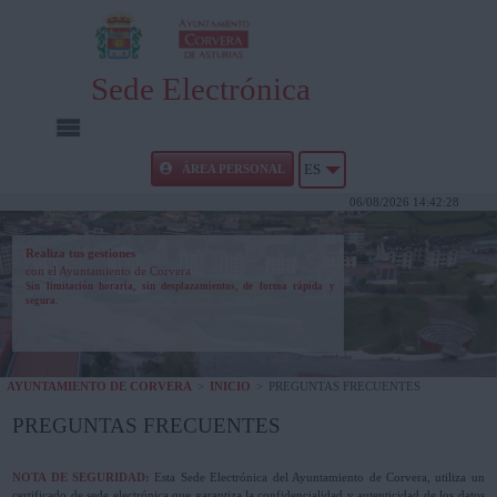
Sede Electrónica
INICIO
ÁREA PERSONAL
ES
06/08/2026 14:42:29
INFORMACIÓN PÚBLICA
Realiza tus gestiones
con el Ayuntamiento de Corvera
CARPETA CIUDADANA
Sin limitación horaria, sin desplazamientos, de forma rápida y
segura.
UTILIDADES
AYUNTAMIENTO DE CORVERA
>
INICIO
>
PREGUNTAS FRECUENTES
AYUDA
PREGUNTAS FRECUENTES
NOTA DE SEGURIDAD:
Esta Sede Electrónica del Ayuntamiento de Corvera, utiliza un
certificado de sede electrónica que garantiza la confidencialidad y autenticidad de los datos