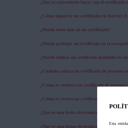
¿Qué es conveniente hacer con el certificado
¿Cómo importar un certificado en Internet Ex
¿Puedo tener más de un certificado?
¿Puedo proteger mi certificado en el navegad
¿Puedo utilizar mi certificado instalado en o
¿Cuándo caduca un certificado de persona u
¿Cómo se renueva un certificado de persona 
¿Cómo se revoca un certificado de persona u
POLÍT
¿Qué es una firma electrónica?
Esta entida
¿Qué es una firma electrónica avanzada?