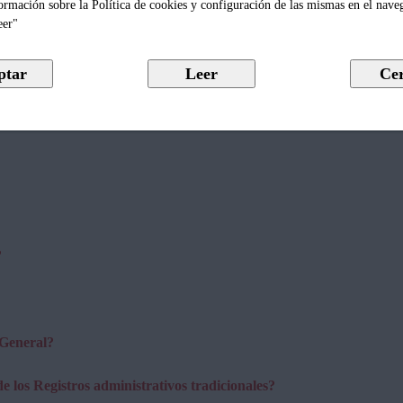
ormación sobre la Política de cookies y configuración de las mismas en el nave
eer"
electrónica avanzada?
?
 General?
e los Registros administrativos tradicionales?