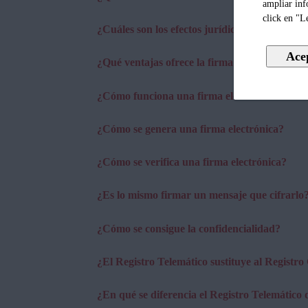
ampliar inf
click en "L
¿Cuáles son los efectos jurídicos de la firma 
¿Qué ventajas ofrece la firma electrónica?
¿Cómo funciona una firma electrónica?
¿Cómo se genera una firma electrónica?
¿Cómo se verifica una firma electrónica?
¿Es lo mismo firmar un mensaje que cifrarlo
¿Cómo se consigue la confidencialidad?
¿El Registro Telemático sustituye al Registro
¿En qué se diferencia el Registro Telemático d