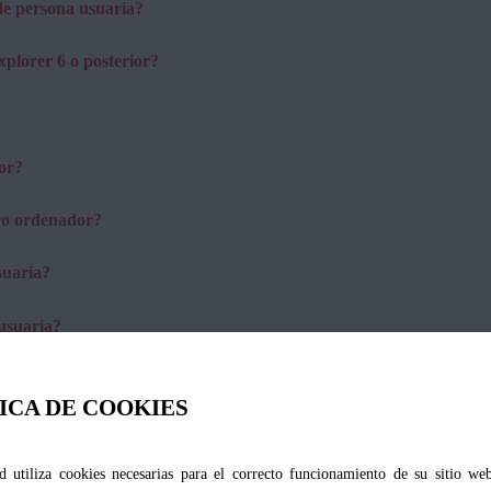
 de persona usuaria?
plorer 6 o posterior?
or?
tro ordenador?
suaria?
usuaria?
suaria?
ICA DE COOKIES
d utiliza cookies necesarias para el correcto funcionamiento de su sitio we