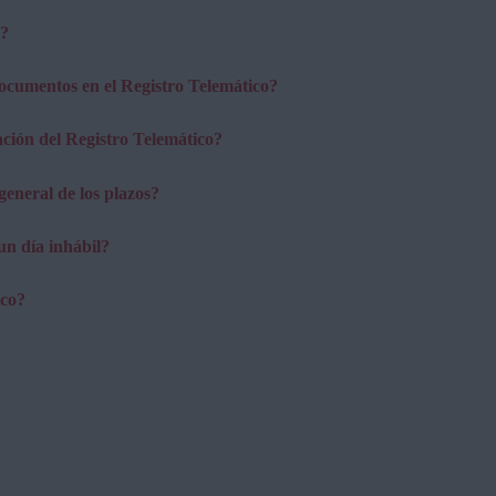
o?
ocumentos en el Registro Telemático?
ción del Registro Telemático?
general de los plazos?
un día inhábil?
ico?